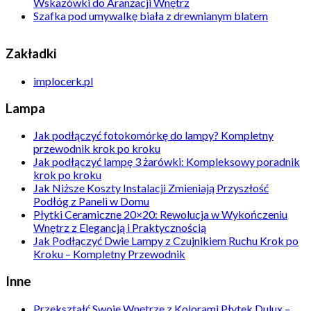
Wskazówki do Aranżacji Wnętrz
Szafka pod umywalkę biała z drewnianym blatem
Zakładki
implocerk.pl
Lampa
Jak podłączyć fotokomórkę do lampy? Kompletny
przewodnik krok po kroku
Jak podłączyć lampę 3 żarówki: Kompleksowy poradnik
krok po kroku
Jak Niższe Koszty Instalacji Zmieniają Przyszłość
Podłóg z Paneli w Domu
Płytki Ceramiczne 20×20: Rewolucja w Wykończeniu
Wnętrz z Elegancją i Praktycznością
Jak Podłączyć Dwie Lampy z Czujnikiem Ruchu Krok po
Kroku – Kompletny Przewodnik
Inne
Przekształć Swoje Wnętrze z Kolorami Płytek Dulux –