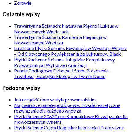
Zdrowie
Ostatnie wpisy
Trawertyn na Ścianach: Naturalne Piękno i Luksus w
Nowoczesnych Wnętrzach
Trawertyn na Ścianach: Kamienna Elegancja w
Nowoczesnym Wnętrzu
Lustrzane Płytki Ścienne: Rewolucja w Wystroju Wnętrz
– Od Optycznego Powiększenia po Luksusowy Blask
Płytki Kuchenne Ścienne Tubądzin: Kompleksowy
Przewodnik po Wyborze i Aranżacji
Panele Podłogowe Dębowe 15mm: Połączenie
Trwałości, Estetyki i Ekologii w Twoim Domu
Podobne wpisy
Jak urządzić dom w stylu prowansalskim
Najtwardsze panele podłogowe: Trwałe i estetyczne
rozwiązanie dla każdego wnętrza
Płytki Ścienne 20×20 cm: Kompaktowe Rozwiązanie dla
Nowoczesnych Wnętrz
Płytki Ścienne Cegła Belgijska: Inspiracje i Praktyczne