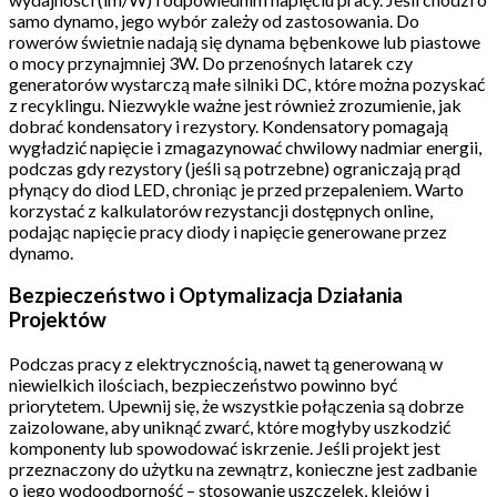
samo dynamo, jego wybór zależy od zastosowania. Do
rowerów świetnie nadają się dynama bębenkowe lub piastowe
o mocy przynajmniej 3W. Do przenośnych latarek czy
generatorów wystarczą małe silniki DC, które można pozyskać
z recyklingu. Niezwykle ważne jest również zrozumienie, jak
dobrać kondensatory i rezystory. Kondensatory pomagają
wygładzić napięcie i zmagazynować chwilowy nadmiar energii,
podczas gdy rezystory (jeśli są potrzebne) ograniczają prąd
płynący do diod LED, chroniąc je przed przepaleniem. Warto
korzystać z kalkulatorów rezystancji dostępnych online,
podając napięcie pracy diody i napięcie generowane przez
dynamo.
Bezpieczeństwo i Optymalizacja Działania
Projektów
Podczas pracy z elektrycznością, nawet tą generowaną w
niewielkich ilościach, bezpieczeństwo powinno być
priorytetem. Upewnij się, że wszystkie połączenia są dobrze
zaizolowane, aby uniknąć zwarć, które mogłyby uszkodzić
komponenty lub spowodować iskrzenie. Jeśli projekt jest
przeznaczony do użytku na zewnątrz, konieczne jest zadbanie
o jego wodoodporność – stosowanie uszczelek, klejów i