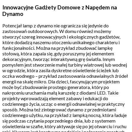
Innowacyjne Gadżety Domowe z Napędem na
Dynamo
Potencjał lamp z dynamo nie ogranicza się jedynie do
zastosowań outdoorowych. W domu również możemy
stworzyć szereg innowacyjnych i ekologicznych gadżetów,
które dodadzą naszemu otoczeniu unikalnego charakteru i
funkcjonalności. Można na przykład zbudować lampkę
stołową, która zapala się, gdy poruszymy jej elementem
dekoracyjnym, tworząc interaktywną grę światła. Innym
pomysłem jest stworzenie małej turbiny wiatrowej lub wodnej
w ogrodzie, która zasila dyskretne oświetlenie ścieżek lub
oczka wodnego – przykład zastosowania odnawialnych źródeł
energii na skalę mikro. Dla dzieci, fascynującym projektem
może być zbudowanie prostego generatora, który po
nakręceniu uruchamia małą karuzelę z diodami LED. Takie
projekty wprowadzają element zabawy i edukacji do
codziennego życia, ucząc o energii odnawialnej w praktyczny
sposób. Można też zintegrować dynamo z przedmiotami
codziennego użytku, na przykład z lampką nocną, która ładuje
się podczas czytania poprzedniego dnia, lub z systemem
oświetlenia w szafie, który aktywuje się po jej otwarciu i ruchu
ręki. Kluczem jest kreatywne podejście i połączenie prostych