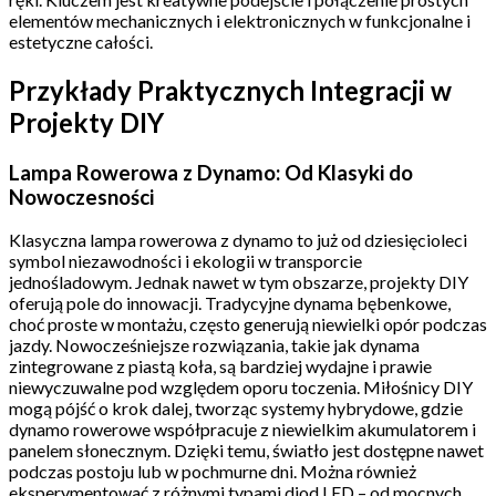
elementów mechanicznych i elektronicznych w funkcjonalne i
estetyczne całości.
Przykłady Praktycznych Integracji w
Projekty DIY
Lampa Rowerowa z Dynamo: Od Klasyki do
Nowoczesności
Klasyczna lampa rowerowa z dynamo to już od dziesięcioleci
symbol niezawodności i ekologii w transporcie
jednośladowym. Jednak nawet w tym obszarze, projekty DIY
oferują pole do innowacji. Tradycyjne dynama bębenkowe,
choć proste w montażu, często generują niewielki opór podczas
jazdy. Nowocześniejsze rozwiązania, takie jak dynama
zintegrowane z piastą koła, są bardziej wydajne i prawie
niewyczuwalne pod względem oporu toczenia. Miłośnicy DIY
mogą pójść o krok dalej, tworząc systemy hybrydowe, gdzie
dynamo rowerowe współpracuje z niewielkim akumulatorem i
panelem słonecznym. Dzięki temu, światło jest dostępne nawet
podczas postoju lub w pochmurne dni. Można również
eksperymentować z różnymi typami diod LED – od mocnych