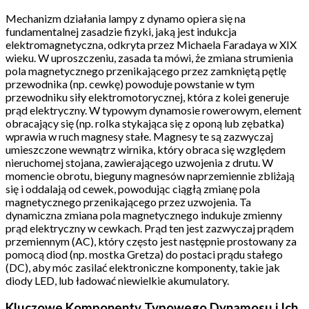
Mechanizm działania lampy z dynamo opiera się na
fundamentalnej zasadzie fizyki, jaką jest indukcja
elektromagnetyczna, odkryta przez Michaela Faradaya w XIX
wieku. W uproszczeniu, zasada ta mówi, że zmiana strumienia
pola magnetycznego przenikającego przez zamkniętą pętlę
przewodnika (np. cewkę) powoduje powstanie w tym
przewodniku siły elektromotorycznej, która z kolei generuje
prąd elektryczny. W typowym dynamosie rowerowym, element
obracający się (np. rolka stykająca się z oponą lub zębatka)
wprawia w ruch magnesy stałe. Magnesy te są zazwyczaj
umieszczone wewnątrz wirnika, który obraca się względem
nieruchomej stojana, zawierającego uzwojenia z drutu. W
momencie obrotu, bieguny magnesów naprzemiennie zbliżają
się i oddalają od cewek, powodując ciągłą zmianę pola
magnetycznego przenikającego przez uzwojenia. Ta
dynamiczna zmiana pola magnetycznego indukuje zmienny
prąd elektryczny w cewkach. Prąd ten jest zazwyczaj prądem
przemiennym (AC), który często jest następnie prostowany za
pomocą diod (np. mostka Gretza) do postaci prądu stałego
(DC), aby móc zasilać elektroniczne komponenty, takie jak
diody LED, lub ładować niewielkie akumulatory.
Kluczowe Komponenty Typowego Dynamosu i Ich