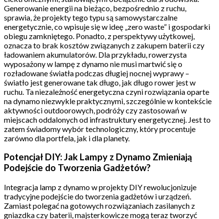
Generowanie energii na bieżąco, bezpośrednio z ruchu,
sprawia, że projekty tego typu są samowystarczalne
energetycznie, co wpisuje się w ideę „zero waste” i gospodarki
obiegu zamkniętego. Ponadto, z perspektywy użytkowej,
oznacza to brak kosztów związanych z zakupem baterii czy
ładowaniem akumulatorów. Dla przykładu, rowerzysta
wyposażony w lampę z dynamo nie musi martwić się o
rozładowane światła podczas długiej nocnej wyprawy –
światło jest generowane tak długo, jak długo rower jest w
ruchu. Ta niezależność energetyczna czyni rozwiązania oparte
na dynamo niezwykle praktycznymi, szczególnie w kontekście
aktywności outdoorowych, podróży czy zastosowań w
miejscach oddalonych od infrastruktury energetycznej. Jest to
zatem świadomy wybór technologiczny, który procentuje
zarówno dla portfela, jak i dla planety.
Potencjał DIY: Jak Lampy z Dynamo Zmieniają
Podejście do Tworzenia Gadżetów?
Integracja lamp z dynamo w projekty DIY rewolucjonizuje
tradycyjne podejście do tworzenia gadżetów i urządzeń.
Zamiast polegać na gotowych rozwiązaniach zasilanych z
gniazdka czy baterii, majsterkowicze mogą teraz tworzyć