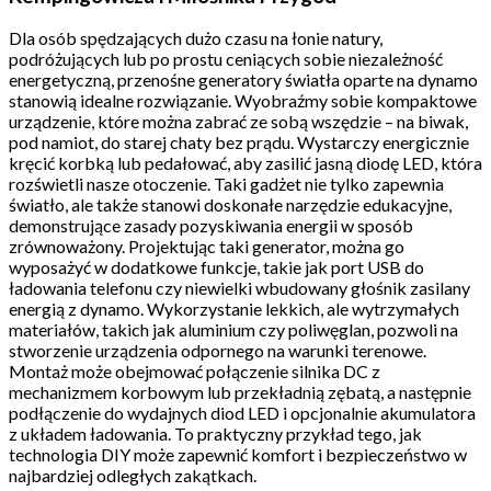
Dla osób spędzających dużo czasu na łonie natury,
podróżujących lub po prostu ceniących sobie niezależność
energetyczną, przenośne generatory światła oparte na dynamo
stanowią idealne rozwiązanie. Wyobraźmy sobie kompaktowe
urządzenie, które można zabrać ze sobą wszędzie – na biwak,
pod namiot, do starej chaty bez prądu. Wystarczy energicznie
kręcić korbką lub pedałować, aby zasilić jasną diodę LED, która
rozświetli nasze otoczenie. Taki gadżet nie tylko zapewnia
światło, ale także stanowi doskonałe narzędzie edukacyjne,
demonstrujące zasady pozyskiwania energii w sposób
zrównoważony. Projektując taki generator, można go
wyposażyć w dodatkowe funkcje, takie jak port USB do
ładowania telefonu czy niewielki wbudowany głośnik zasilany
energią z dynamo. Wykorzystanie lekkich, ale wytrzymałych
materiałów, takich jak aluminium czy poliwęglan, pozwoli na
stworzenie urządzenia odpornego na warunki terenowe.
Montaż może obejmować połączenie silnika DC z
mechanizmem korbowym lub przekładnią zębatą, a następnie
podłączenie do wydajnych diod LED i opcjonalnie akumulatora
z układem ładowania. To praktyczny przykład tego, jak
technologia DIY może zapewnić komfort i bezpieczeństwo w
najbardziej odległych zakątkach.