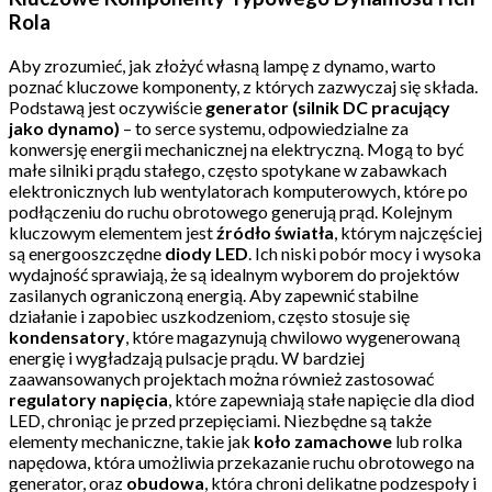
Rola
Aby zrozumieć, jak złożyć własną lampę z dynamo, warto
poznać kluczowe komponenty, z których zazwyczaj się składa.
Podstawą jest oczywiście
generator (silnik DC pracujący
jako dynamo)
– to serce systemu, odpowiedzialne za
konwersję energii mechanicznej na elektryczną. Mogą to być
małe silniki prądu stałego, często spotykane w zabawkach
elektronicznych lub wentylatorach komputerowych, które po
podłączeniu do ruchu obrotowego generują prąd. Kolejnym
kluczowym elementem jest
źródło światła
, którym najczęściej
są energooszczędne
diody LED
. Ich niski pobór mocy i wysoka
wydajność sprawiają, że są idealnym wyborem do projektów
zasilanych ograniczoną energią. Aby zapewnić stabilne
działanie i zapobiec uszkodzeniom, często stosuje się
kondensatory
, które magazynują chwilowo wygenerowaną
energię i wygładzają pulsacje prądu. W bardziej
zaawansowanych projektach można również zastosować
regulatory napięcia
, które zapewniają stałe napięcie dla diod
LED, chroniąc je przed przepięciami. Niezbędne są także
elementy mechaniczne, takie jak
koło zamachowe
lub rolka
napędowa, która umożliwia przekazanie ruchu obrotowego na
generator, oraz
obudowa
, która chroni delikatne podzespoły i