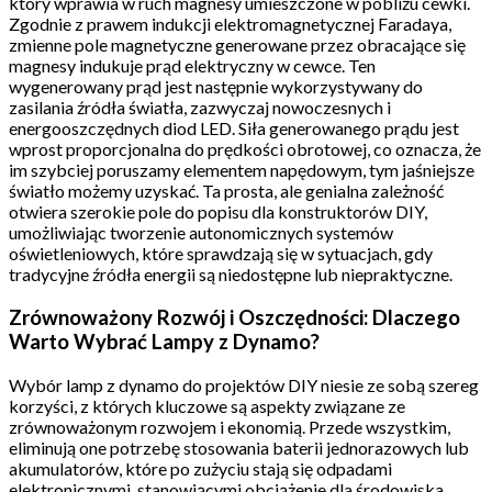
który wprawia w ruch magnesy umieszczone w pobliżu cewki.
Zgodnie z prawem indukcji elektromagnetycznej Faradaya,
zmienne pole magnetyczne generowane przez obracające się
magnesy indukuje prąd elektryczny w cewce. Ten
wygenerowany prąd jest następnie wykorzystywany do
zasilania źródła światła, zazwyczaj nowoczesnych i
energooszczędnych diod LED. Siła generowanego prądu jest
wprost proporcjonalna do prędkości obrotowej, co oznacza, że
im szybciej poruszamy elementem napędowym, tym jaśniejsze
światło możemy uzyskać. Ta prosta, ale genialna zależność
otwiera szerokie pole do popisu dla konstruktorów DIY,
umożliwiając tworzenie autonomicznych systemów
oświetleniowych, które sprawdzają się w sytuacjach, gdy
tradycyjne źródła energii są niedostępne lub niepraktyczne.
Zrównoważony Rozwój i Oszczędności: Dlaczego
Warto Wybrać Lampy z Dynamo?
Wybór lamp z dynamo do projektów DIY niesie ze sobą szereg
korzyści, z których kluczowe są aspekty związane ze
zrównoważonym rozwojem i ekonomią. Przede wszystkim,
eliminują one potrzebę stosowania baterii jednorazowych lub
akumulatorów, które po zużyciu stają się odpadami
elektronicznymi, stanowiącymi obciążenie dla środowiska.