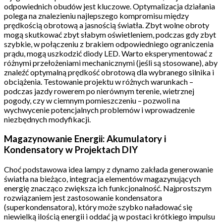
odpowiednich obudów jest kluczowe. Optymalizacja działania
polega na znalezieniu najlepszego kompromisu między
prędkością obrotową a jasnością światła. Zbyt wolne obroty
mogą skutkować zbyt słabym oświetleniem, podczas gdy zbyt
szybkie, w połączeniu z brakiem odpowiedniego ograniczenia
prądu, mogą uszkodzić diody LED. Warto eksperymentować z
różnymi przełożeniami mechanicznymi (jeśli są stosowane), aby
znaleźć optymalną prędkość obrotową dla wybranego silnika i
obciążenia. Testowanie projektu w różnych warunkach –
podczas jazdy rowerem po nierównym terenie, wietrznej
pogody, czy w ciemnym pomieszczeniu – pozwoli na
wychwycenie potencjalnych problemów i wprowadzenie
niezbędnych modyfikacji.
Magazynowanie Energii: Akumulatory i
Kondensatory w Projektach DIY
Choć podstawowa idea lampy z dynamo zakłada generowanie
światła na bieżąco, integracja elementów magazynujących
energię znacząco zwiększa ich funkcjonalność. Najprostszym
rozwiązaniem jest zastosowanie kondensatora
(superkondensatora), który może szybko naładować się
niewielką ilością energii i oddać ją w postaci krótkiego impulsu