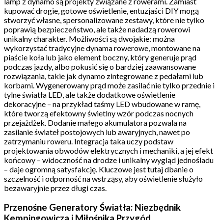
lamp z dynamo są projekty związane z rowerami. Zamiast
kupować drogie, gotowe oświetlenie, entuzjaści DIY mogą
stworzyć własne, spersonalizowane zestawy, które nie tylko
poprawią bezpieczeństwo, ale także nadadzą rowerowi
unikalny charakter. Możliwości są dwojakie: można
wykorzystać tradycyjne dynama rowerowe, montowane na
piaście koła lub jako element boczny, który generuje prąd
podczas jazdy, albo pokusić się o bardziej zaawansowane
rozwiązania, takie jak dynamo zintegrowane z pedałami lub
korbami. Wygenerowany prąd może zasilać nie tylko przednie i
tylne światła LED, ale także dodatkowe oświetlenie
dekoracyjne – na przykład taśmy LED wbudowane w ramę,
które tworzą efektowny świetlny wzór podczas nocnych
przejażdżek. Dodanie małego akumulatora pozwala na
zasilanie świateł postojowych lub awaryjnych, nawet po
zatrzymaniu roweru. Integracja taka uczy podstaw
projektowania obwodów elektrycznych i mechaniki, a jej efekt
końcowy – widoczność na drodze i unikalny wygląd jednośladu
– daje ogromną satysfakcję. Kluczowe jest tutaj dbanie o
szczelność i odporność na wstrząsy, aby oświetlenie służyło
bezawaryjnie przez długi czas.
Przenośne Generatory Światła: Niezbędnik
Kempingowicza i Miłośnika Przygód