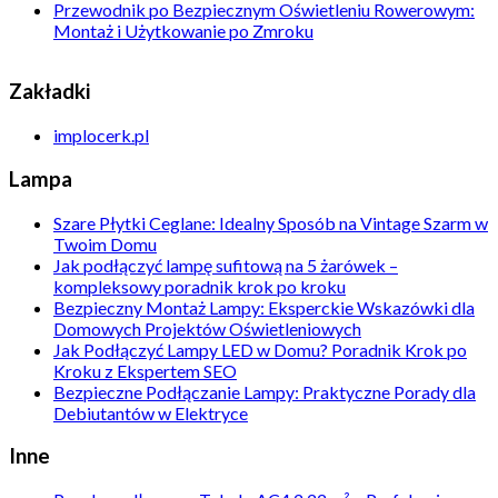
Przewodnik po Bezpiecznym Oświetleniu Rowerowym:
Montaż i Użytkowanie po Zmroku
Zakładki
implocerk.pl
Lampa
Szare Płytki Ceglane: Idealny Sposób na Vintage Szarm w
Twoim Domu
Jak podłączyć lampę sufitową na 5 żarówek –
kompleksowy poradnik krok po kroku
Bezpieczny Montaż Lampy: Eksperckie Wskazówki dla
Domowych Projektów Oświetleniowych
Jak Podłączyć Lampy LED w Domu? Poradnik Krok po
Kroku z Ekspertem SEO
Bezpieczne Podłączanie Lampy: Praktyczne Porady dla
Debiutantów w Elektryce
Inne