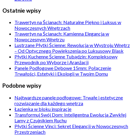
Ostatnie wpisy
Trawertyn na Ścianach: Naturalne Piękno i Luksus w
Nowoczesnych Wnętrzach
Trawertyn na Ścianach: Kamienna Elegancja w
Nowoczesnym Wnętrzu
Lustrzane Płytki Ścienne: Rewolucja w Wystroju Wnętrz
– Od Optycznego Powiększenia po Luksusowy Blask
Płytki Kuchenne Ścienne Tubądzin: Kompleksowy
Przewodnik po Wyborze i Aranżacji
Panele Podłogowe Dębowe 15mm: Połączenie
Trwałości, Estetyki i Ekologii w Twoim Domu
Podobne wpisy
Najtwardsze panele podłogowe: Trwałe i estetyczne
rozwiązanie dla każdego wnętrza
Łazienka w bloku inspiracje
Transformuj Swój Dom: Inteligentna Ewolucja Zwykłej
Lamy z Czujnikiem Ruchu
Płytki Ścienne Vinci: Sekret Elegancji w Nowoczesnych
Przestrzeniach