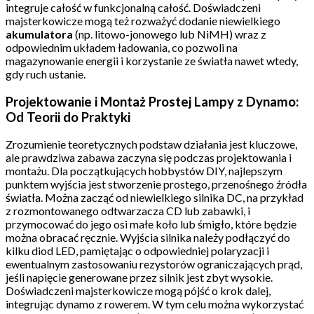
integruje całość w funkcjonalną całość. Doświadczeni
majsterkowicze mogą też rozważyć dodanie niewielkiego
akumulatora
(np. litowo-jonowego lub NiMH) wraz z
odpowiednim układem ładowania, co pozwoli na
magazynowanie energii i korzystanie ze światła nawet wtedy,
gdy ruch ustanie.
Projektowanie i Montaż Prostej Lampy z Dynamo:
Od Teorii do Praktyki
Zrozumienie teoretycznych podstaw działania jest kluczowe,
ale prawdziwa zabawa zaczyna się podczas projektowania i
montażu. Dla początkujących hobbystów DIY, najlepszym
punktem wyjścia jest stworzenie prostego, przenośnego źródła
światła. Można zacząć od niewielkiego silnika DC, na przykład
z rozmontowanego odtwarzacza CD lub zabawki, i
przymocować do jego osi małe koło lub śmigło, które będzie
można obracać ręcznie. Wyjścia silnika należy podłączyć do
kilku diod LED, pamiętając o odpowiedniej polaryzacji i
ewentualnym zastosowaniu rezystorów ograniczających prąd,
jeśli napięcie generowane przez silnik jest zbyt wysokie.
Doświadczeni majsterkowicze mogą pójść o krok dalej,
integrując dynamo z rowerem. W tym celu można wykorzystać