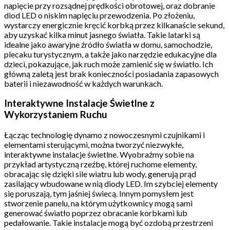
napięcie przy rozsądnej prędkości obrotowej, oraz dobranie
diod LED o niskim napięciu przewodzenia. Po złożeniu,
wystarczy energicznie kręcić korbką przez kilkanaście sekund,
aby uzyskać kilka minut jasnego światła. Takie latarki są
idealne jako awaryjne źródło światła w domu, samochodzie,
plecaku turystycznym, a także jako narzędzie edukacyjne dla
dzieci, pokazujące, jak ruch może zamienić się w światło. Ich
główną zaletą jest brak konieczności posiadania zapasowych
baterii i niezawodność w każdych warunkach.
Interaktywne Instalacje Świetlne z
Wykorzystaniem Ruchu
Łącząc technologię dynamo z nowoczesnymi czujnikami i
elementami sterującymi, można tworzyć niezwykłe,
interaktywne instalacje świetlne. Wyobraźmy sobie na
przykład artystyczną rzeźbę, której ruchome elementy,
obracając się dzięki sile wiatru lub wody, generują prąd
zasilający wbudowane w nią diody LED. Im szybciej elementy
się poruszają, tym jaśniej świecą. Innym pomysłem jest
stworzenie panelu, na którym użytkownicy mogą sami
generować światło poprzez obracanie korbkami lub
pedałowanie. Takie instalacje mogą być ozdobą przestrzeni