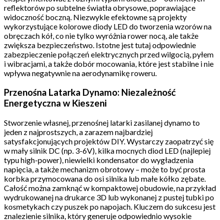
reflektorów po subtelne światła obrysowe, poprawiające
widoczność boczną. Niezwykle efektowne są projekty
wykorzystujące kolorowe diody LED do tworzenia wzorów na
obręczach kół, co nie tylko wyróżnia rower nocą, ale także
zwiększa bezpieczeństwo. Istotne jest tutaj odpowiednie
zabezpieczenie połączeń elektrycznych przed wilgocią, pyłem
i wibracjami, a także dobór mocowania, które jest stabilne i nie
wpływa negatywnie na aerodynamikę roweru.
Przenośna Latarka Dynamo: Niezależność
Energetyczna w Kieszeni
Stworzenie własnej, przenośnej latarki zasilanej dynamo to
jeden z najprostszych, a zarazem najbardziej
satysfakcjonujących projektów DIY. Wystarczy zaopatrzyć się
w mały silnik DC (np. 3-6V), kilka mocnych diod LED (najlepiej
typu high-power), niewielki kondensator do wygładzenia
napięcia, a także mechanizm obrotowy – może to być prosta
korbka przymocowana do osi silnika lub małe kółko zębate.
Całość można zamknąć w kompaktowej obudowie, na przykład
wydrukowanej na drukarce 3D lub wykonanej z pustej tubki po
kosmetykach czy puszek po napojach. Kluczem do sukcesu jest
znalezienie silnika, który generuje odpowiednio wysokie