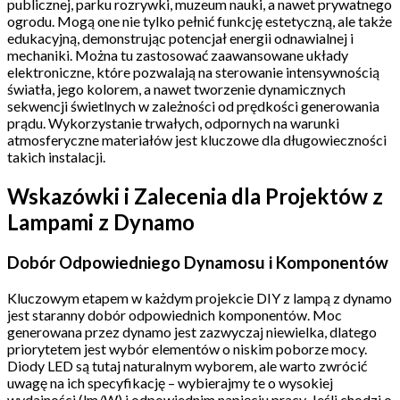
publicznej, parku rozrywki, muzeum nauki, a nawet prywatnego
ogrodu. Mogą one nie tylko pełnić funkcję estetyczną, ale także
edukacyjną, demonstrując potencjał energii odnawialnej i
mechaniki. Można tu zastosować zaawansowane układy
elektroniczne, które pozwalają na sterowanie intensywnością
światła, jego kolorem, a nawet tworzenie dynamicznych
sekwencji świetlnych w zależności od prędkości generowania
prądu. Wykorzystanie trwałych, odpornych na warunki
atmosferyczne materiałów jest kluczowe dla długowieczności
takich instalacji.
Wskazówki i Zalecenia dla Projektów z
Lampami z Dynamo
Dobór Odpowiedniego Dynamosu i Komponentów
Kluczowym etapem w każdym projekcie DIY z lampą z dynamo
jest staranny dobór odpowiednich komponentów. Moc
generowana przez dynamo jest zazwyczaj niewielka, dlatego
priorytetem jest wybór elementów o niskim poborze mocy.
Diody LED są tutaj naturalnym wyborem, ale warto zwrócić
uwagę na ich specyfikację – wybierajmy te o wysokiej
wydajności (lm/W) i odpowiednim napięciu pracy. Jeśli chodzi o